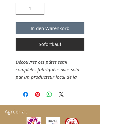
In den Warenkorb
Sofortkauf
Découvrez ces pâtes semi
complètes fabriquées avec soin
par un producteur local de la
Drôme. Issues d’un savoir-faire ,
elles conservent toutes les
qualités nutritionnelles du blé
semi complet tout en offrant une
Agréer à :
texture tendre et un goût
naturellement riche.
Texture et cuisson :
al dente
parfaite, idéale pour vos sauces