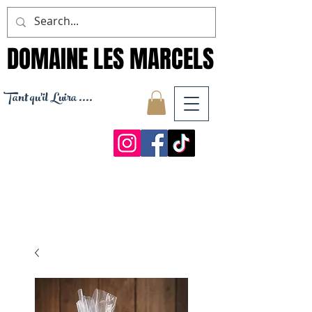
DOMAINE LES MARCELS
DOMAINE LES MARCELS
Tant qu'il Luira ....