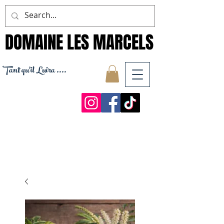
DOMAINE LES MARCELS
DOMAINE LES MARCELS
Tant qu'il Luira ....