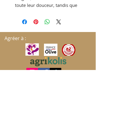
toute leur douceur, tandis que
le romarin apporte une note
délicatement parfumée,
inspirée des collines
méditerranéennes.
Le Chant
Agréer à :
des Cigales
est une invitation à
savourer l'été dans toute sa
simplicité.
Préparée avec des fruits
soigneusement sélectionnés,
cette compote révèle une
texture fondante et un équilibre
subtil entre la gourmandise de
S'ABONNER AUX MISES À JOUR
l'abricot et la fraîcheur
aromatique du romarin.
Chaque cuillerée évoque les
après-midis ensoleillés, bercés
Envoyer
par le chant des cigales et le