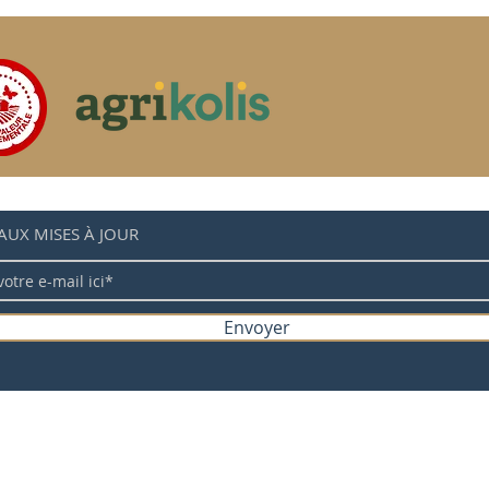
AUX MISES À JOUR
Envoyer
 cookies
Mentions légales
Politique de confidentialité
C
©2024 par sarl les marcels Créé avec
Wix.com