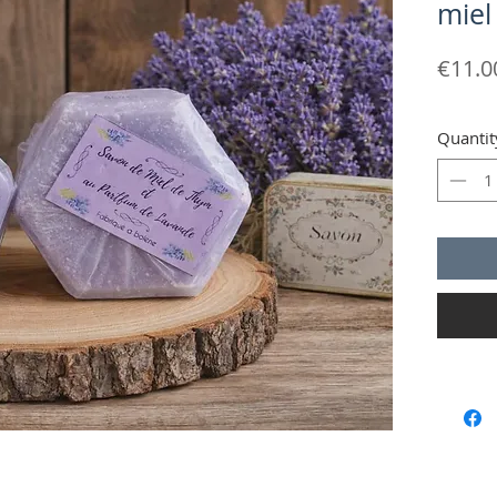
miel
€11.0
Quantit