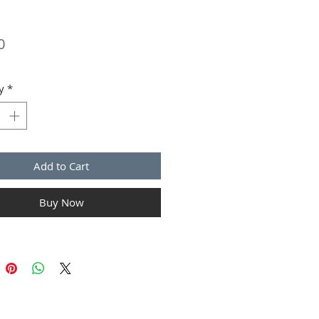
Price
0
y
*
Add to Cart
Buy Now