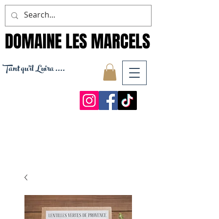
DOMAINE LES MARCELS
DOMAINE LES MARCELS
Tant qu'il Luira ....