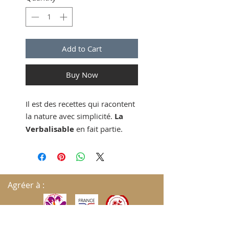
Add to Cart
Buy Now
Il est des recettes qui racontent
la nature avec simplicité.
La
Verbalisable
en fait partie.
Élaborée à partir de
prunes
sauvages
cueillies à maturité et
de
pommes
soigneusement
sélectionnées, cette compote
Agréer à :
révèle un équilibre délicat entre
la fraîcheur fruitée de la
pomme et les notes profondes,