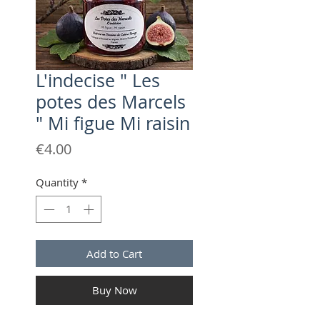
L'indecise " Les
potes des Marcels
" Mi figue Mi raisin
Price
€4.00
Quantity
*
Add to Cart
Buy Now