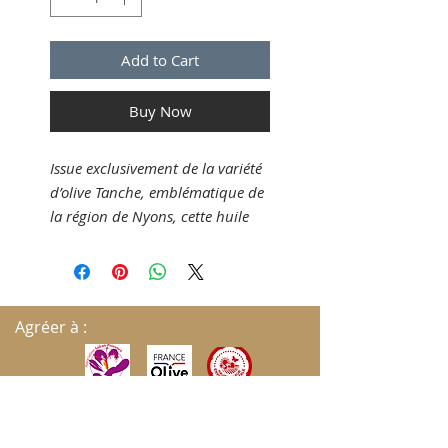
Add to Cart
Buy Now
Issue exclusivement de la variété
d’olive Tanche, emblématique de
la région de Nyons, cette huile
d’olive bénéficie d’un savoir-faire
ancestral et d’un terroir
d’exception. Récoltées à pleine
maturité, lorsque les olives
Agréer à :
prennent leur teinte sombre
caractéristique, les fruits offrent
une huile douce et harmonieuse,
sans amertume marquée.