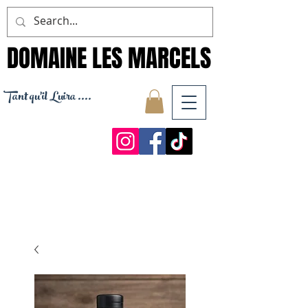
DOMAINE LES MARCELS
DOMAINE LES MARCELS
Tant qu'il Luira ....