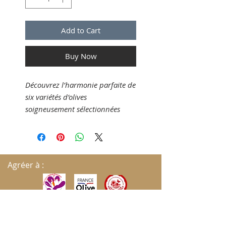
Add to Cart
Buy Now
Découvrez l’harmonie parfaite de
six variétés d’olives
soigneusement sélectionnées
pour créer une huile d’olive
d’exception. Cultivées sur notre
exploitation, réputée pour ses
oliviers centenaires et son terroir
Agréer à :
unique, ces olives offrent une
palette aromatique riche et
équilibrée : notes fruitées,
herbacées et légèrement épicées,
avec une amertume douce et une