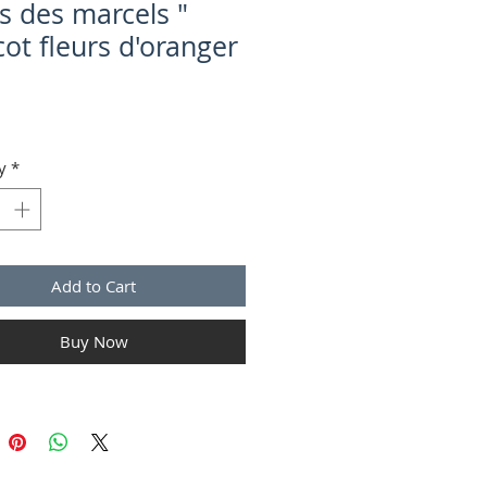
s des marcels "
cot fleurs d'oranger
Price
y
*
Add to Cart
Buy Now