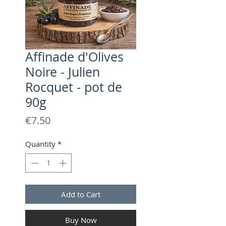
Affinade d'Olives
Noire - Julien
Rocquet - pot de
90g
Price
€7.50
Quantity
*
Add to Cart
Buy Now