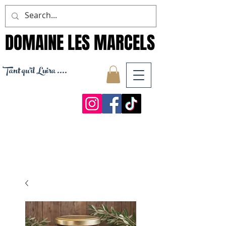
DOMAINE LES MARCELS
DOMAINE LES MARCELS
Tant qu'il Luira ....