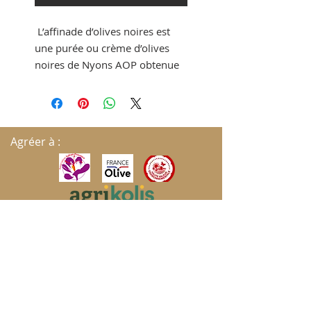
L’affinade d’olives noires est
une purée ou crème d’olives
noires de Nyons AOP obtenue
par le broyage fin d’olives
noires mûres, sans ajout
d’ingrédients autres que l’huile
d’olive de Nyons AOP
Agréer à :
traditionnellement élaborée
dans le Pays de Nyons et les
Baronnies (Drôme provençale).
Contrairement à la tapenade,
elle ne contient ni anchois ni
câpres. Elle est simplement
composée d’olives noires
dénoyautées et écrasées avec
S'ABONNER AUX MISES À JOUR
un filet d’huile d’olive de Nyons.