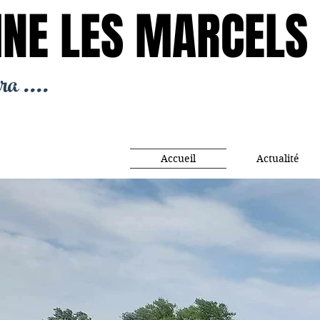
NE LES MARCELS
NE LES MARCELS
ra ....
Accueil
Actualité
DOMA
DOMA