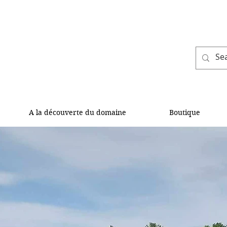
A la découverte du domaine
Boutique
INE LES MA
INE LES MA